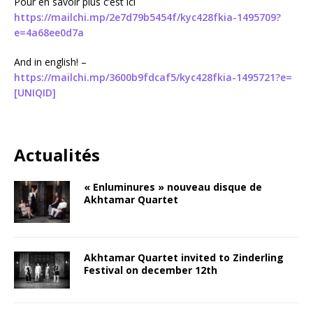
Pour en savoir plus c’est ici
https://mailchi.mp/2e7d79b5454f/kyc428fkia-1495709?
e=4a68ee0d7a
And in english! –
https://mailchi.mp/3600b9fdcaf5/kyc428fkia-1495721?e=
[UNIQID]
Actualités
« Enluminures » nouveau disque de
Akhtamar Quartet
Akhtamar Quartet invited to Zinderling
Festival on december 12th