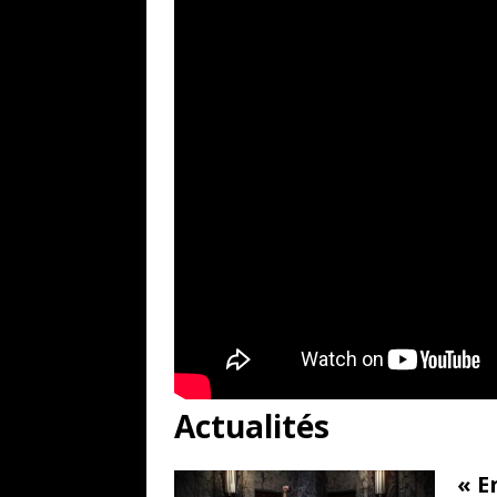
Actualités
« E