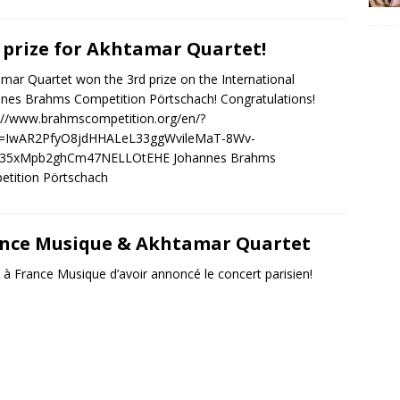
 prize for Akhtamar Quartet!
mar Quartet won the 3rd prize on the International
nes Brahms Competition Pörtschach! Congratulations!
://www.brahmscompetition.org/en/?
id=IwAR2PfyO8jdHHALeL33ggWvileMaT-8Wv-
35xMpb2ghCm47NELLOtEHE Johannes Brahms
tition Pörtschach
nce Musique & Akhtamar Quartet
 à France Musique d’avoir annoncé le concert parisien!