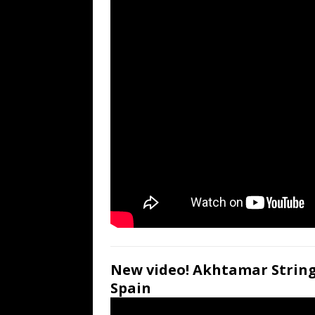
New video! Akhtamar String
Spain