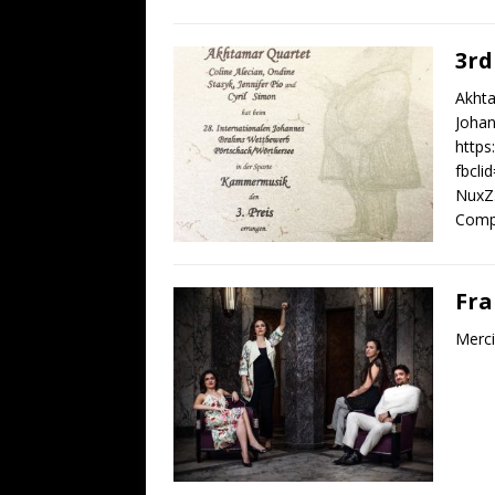
3rd
Akhta
Johan
https
fbcl
NuxZ
Compe
Fra
Merci