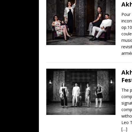
Ak
Pour 
incon
op.10
coule
music
revis
armé
Akh
Fes
The p
compo
signa
compo
witho
Leo T
[…]