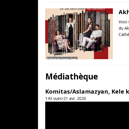
Akh
Voici
du Ak
Cathé
Médiathèque
Komitas/Aslamazyan, Kele k
143 vues•21 avr. 2020