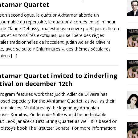
htamar Quartet
son second opus, le quatuor Akhtamar aborde un
tournable du répertoire, le quatuor à cordes en sol mineur
 de Claude Debussy, majestueuse œuvre poétique, riche en
urs et en tonalités exotiques, qui se libère des règles
ales traditionnelles de l’occident. Judith Adler de Oliveira
ite, avec sa suite « Enluminures », des thèmes séculaires
niens
[…]
tamar Quartet invited to Zinderling
tival on december 12th
rogram features work that Judith Adler de Oliveira has
sed especially for the Akhtamar Quartet, as well as their
ture pieces: Miniatures by the legendary Armenian
ser Komitas. Zinderende Stilte would be unthinkable
ut Leoš Janáček’s First String Quartet as well. It is based on
olstoy’s book The Kreutzer Sonata. For more information: